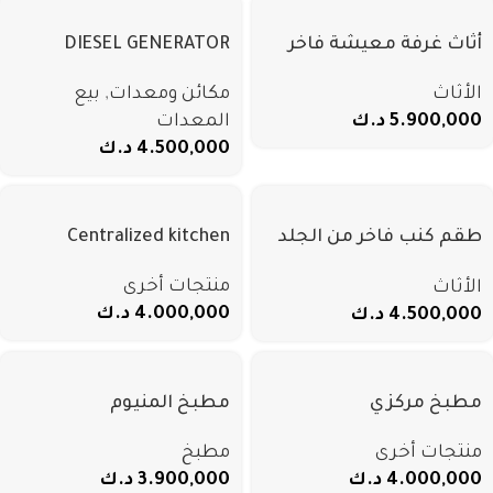
أثاث غرفة معيشة فاخر
DIESEL GENERATOR
بتصميم إيطالي، طقم
PERKINS EINGINE 30KW
الأثاث
مكائن ومعدات
,
بيع
كنب من القماش، طقم
PRIME 28KW POWER
5.900,000
د.ك
المعدات
كنب زاوية بمساند أذرع
4.500,000
د.ك
ذهبية، كنبة 1 أو 2 أو 3
طقم كنب فاخر من الجلد
Centralized kitchen
الطبيعي على شكل حرف
منتجات أخرى
الأثاث
U، بتصميم الأمريكي،
4.000,000
د.ك
4.500,000
د.ك
مناسب لصالة فندق أو
فيلا
مطبخ مركزي
مطبخ المنيوم
منتجات أخرى
مطبخ
4.000,000
د.ك
3.900,000
د.ك