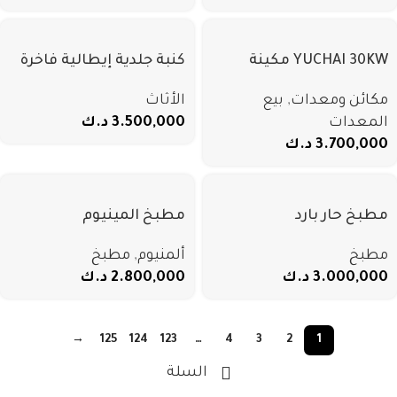
YUCHAI 30KW مكينة
كنبة جلدية إيطالية فاخرة
كهرباء ديزل
متعددة الاستخدامات مع
مكائن ومعدات
,
بيع
الأثاث
إضاءة LED، طقم غرفة
المعدات
3.500,000
د.ك
معيشة عصري على طراز
3.700,000
د.ك
الفيلات، حل متكامل
للأثاث الفاخر
مطبخ حار بارد
مطبخ المينيوم
مطبخ
ألمنيوم
,
مطبخ
3.000,000
د.ك
2.800,000
د.ك
→
125
124
123
…
4
3
2
1
السلة