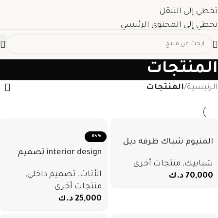
تخطي إلى التنقل
تخطي إلى المحتوى الرئيسي
المنتجات
الرئيسية
/
المنتجات
-85%
المنيوم شباك ظرفه دبل
interior design تصميم
جام 1+1+1 تربل قطاع 45
شبابيك
,
منتجات أخرى
داخلي 3d
الأثاث
,
تصميم داخلي
,
70,000
د.ك
منتجات أخرى
25,000
د.ك