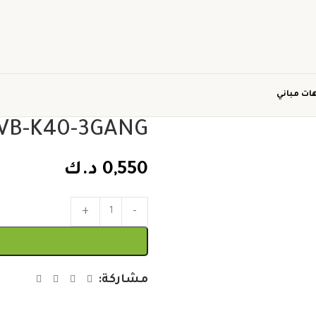
ات مباني
VB-K40-3GANG
0,550
د.ك
مشاركة: