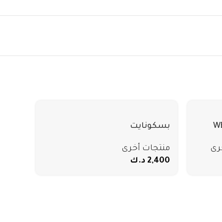
W
بسكونايت
رى
منتجات أخرى
2,400
د.ك