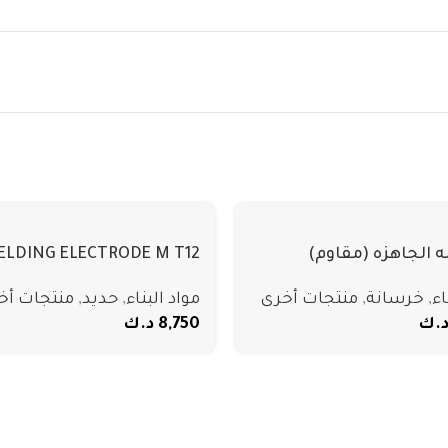
ه الجاهزه (مقاوم)
ELDING ELECTRODE M T12
اء
,
خرسانة
,
منتجات أخرى
مواد البناء
,
حديد
,
منتجات أخ
.ك
8,750
د.ك