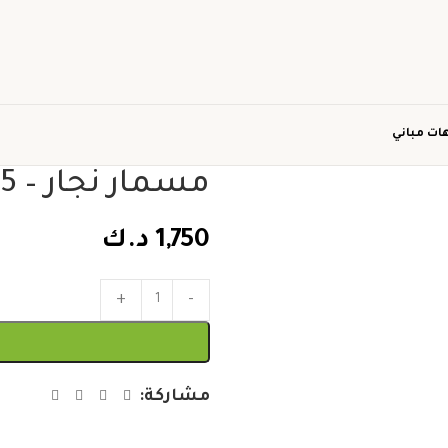
ات مباني
مسمار نجار – 5 سم
1,750
د.ك
مشاركة: