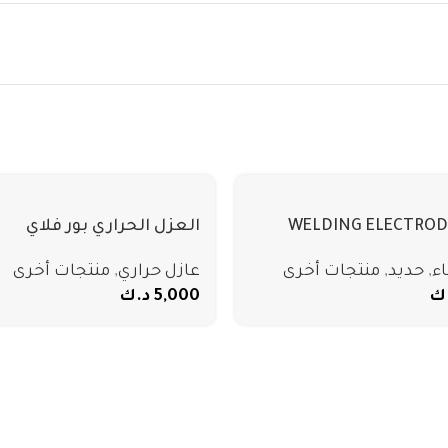
WELDING ELECTROD
العزل الحراري بور فلاي
اء
,
حديد
,
منتجات أخرى
عازل حراري
,
منتجات أخرى
ك
5,000
د.ك