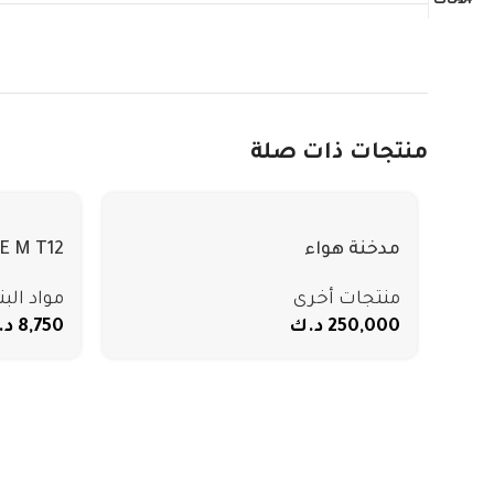
منتجات ذات صلة
مدخنة هواء
E M T12
منتجات أخرى
مواد البن
250,000
د.ك
8,750
د.