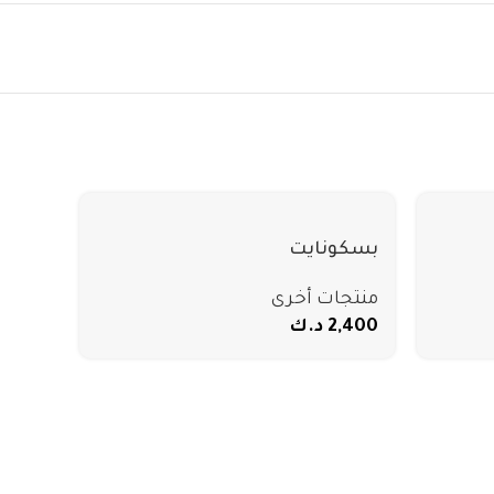
بسكونايت
منتجات أخرى
2,400
د.ك