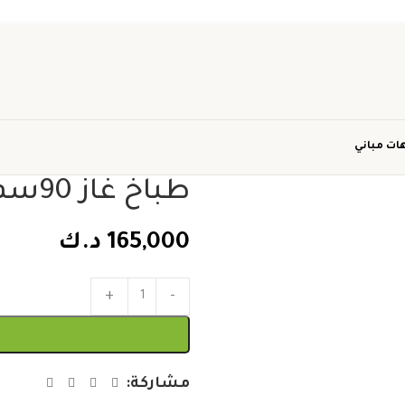
ات مباني
طباخ غاز 90سم هفي ديوتي
165,000
د.ك
مشاركة: