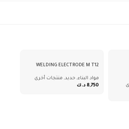
WELDING ELECTRODE M T12
مواد البناء
,
حديد
,
منتجات أخرى
ى
8,750
د.ك