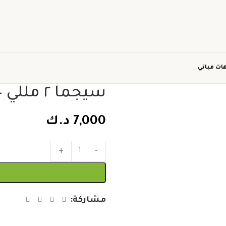
ات مباني
سيجما ٢ مللي – همبل
7,000
د.ك
مشاركة: