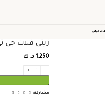
ات مباني
زيتى فلات جى 
1,250
د.ك
مشاركة: