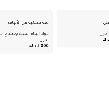
لفة شبكية من الألياف
أخرى
مواد البناء
,
شبك ومساح
,
من
.ك
أخرى
5,000
د.ك