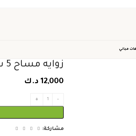
ات مباني
زوايه مساح 5 سانتي ماركة شبك
12,000
د.ك
مشاركة: