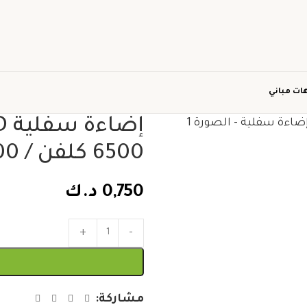
ات مباني
6500 كلفن / 3000 كلفن
0,750
د.ك
مشاركة: