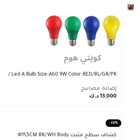
Led A Bulb Size:A60 9W Color:RED/BL/GR/PK /
مصباح LED حجم: A60 9 واط اللون: أحمر/أزرق/
إضاءة
,
مصابيح
أخضر/وردي
13,000
د.ك
-28%
كشاف سطح مثبت Φ11,5CM BK/WH Body