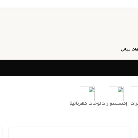
ات مباني
رات
إكسسوارات
لوحات كهربائية