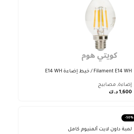
Filament E14 WH / خيط إضاءة E14 WH
إضاءة
,
مصابيح
1,600
د.ك
-50%
لمبة داون لايت ألمنيوم كامل