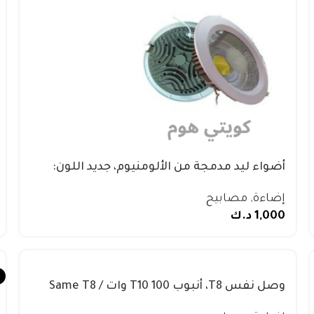
أضواء ليد مدمجة من الألومنيوم، جديد اللون:
6500 كلفن / 4000 كلفن / 3000 كلفن
إضاءة
,
مصابيح
1,000
د.ك
وصل نفس T8، أنبوب T10 100 وات / Same T8
fitting , T10 tube 100W